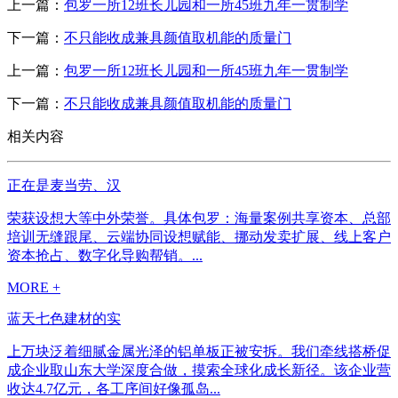
上一篇：
包罗一所12班长儿园和一所45班九年一贯制学
下一篇：
不只能收成兼具颜值取机能的质量门
上一篇：
包罗一所12班长儿园和一所45班九年一贯制学
下一篇：
不只能收成兼具颜值取机能的质量门
相关内容
正在是麦当劳、汉
荣获设想大等中外荣誉。具体包罗：海量案例共享资本、总部
培训无缝跟尾、云端协同设想赋能、挪动发卖扩展、线上客户
资本抢占、数字化导购帮销。...
MORE +
蓝天七色建材的实
上万块泛着细腻金属光泽的铝单板正被安拆。我们牵线搭桥促
成企业取山东大学深度合做，摸索全球化成长新径。该企业营
收达4.7亿元，各工序间好像孤岛...