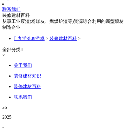
联系我们
装修建材百科
从事工业废渣(粉煤灰、燃煤炉渣等)资源综合利用的新型墙材
制造企业

九游会J9游戏
>
装修建材百科
>
全部分类

×
关于我们
装修建材知识
装修建材百科
联系我们
26
2025
-