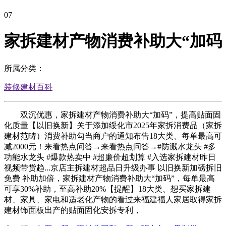
07
家拆建材产物消费补助大“加码
所属分类：
装修建材百科
双沉优惠，家拆建材产物消费补助大“加码”，提高贴面固
化质量【以旧换新】关于添加绥化市2025年家拆消费品（家拆
建材范畴）消费补助勾当商户的通知布告18大类、每单最高可
减2000元！来看热点问答→来看热点问答→#防溅水龙头 #多
功能水龙头 #爆款热卖中 #超廉价超划算 #入选家拆建材昨日
视频带货趋...京店主拆建材超品日升级办事 以旧换新加磅拆旧
免费 补助加倍，家拆建材产物消费补助大“加码”，每单最高
可享30%补助，至高补助20%【提醒】18大类、想买家拆建
材、家具、家电和适老化产物的看过来福建福人家居取得家拆
建材饰面板出产的贴面固化安拆专利，