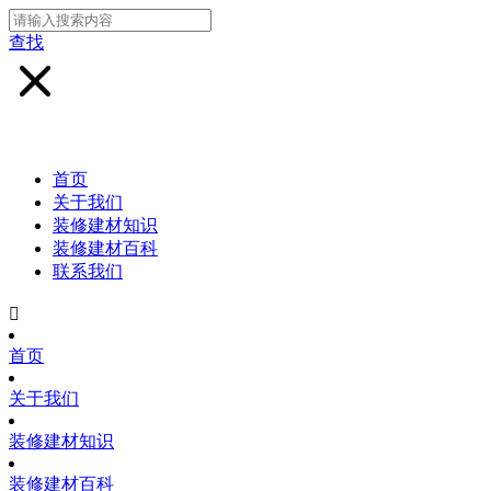
查找
首页
关于我们
装修建材知识
装修建材百科
联系我们

首页
关于我们
装修建材知识
装修建材百科