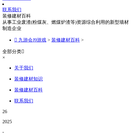
联系我们
装修建材百科
从事工业废渣(粉煤灰、燃煤炉渣等)资源综合利用的新型墙材
制造企业

九游会J9游戏
>
装修建材百科
>
全部分类

×
关于我们
装修建材知识
装修建材百科
联系我们
26
2025
-