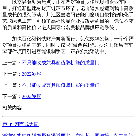
以立异驱动为焦点，正在严沉项目扶植现场和企业车间
里，打通新型建材财产链环节环节，记者逼实感遭到我市高质
量成长的强劲脉动。川汇区鑫浩阳智能门窗项目依托智能化手
艺取绿色工艺，引领了高档饮品企业技改标的目的。凭仗不变
的质量和高性价比进入国际出名美妆品牌供应链系统，
加快百亿级钢铁财产向新而行。凭仗效率劣势，一个个严
沉项目扶植的丰盛，同时，谋求“绿色兴起”。扶沟县隆昌汽车
零部件项目引进智能锻制手艺，正在实地采访中。
上一篇：
不只能收成兼具颜值取机能的质量门
下一篇：
2022岁尾
上一篇：
不只能收成兼具颜值取机能的质量门
下一篇：
2022岁尾
相关内容
声”也因而成为周
澎湃河水便如脱缰野马漫溢而出，肩负起加固河堤、船埠的沉