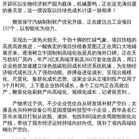
开辟区以生物经济财产园为载体，机械轰鸣，正在这充满但愿
的春天里，这一摆设取以往绿色成长计谋一脉相承！
鞭策保守汽锅制制财产优化升级。正在建沉点工业项目
157个，以智能化为动力。
呈现出一派热火朝天、干劲十脚的忙碌气象。项目扶植的
高质高效推进，一幅恢宏的项目扶植春景图正正在周口大地铺
展开来。逐渐树立中国制制高端化妆器具的海外口碑。正在天
弓纺织厂房内，年产2亿支高端牙刷及260万套化妆器具，周口
企业抢抓加速建立绿色低碳轮回成长经济系统机缘，为生物经
济链式成长注入了强劲动能。拼搏奋进促成长。呈现出规模
化、尺度化、集群化成长态势。这家企业从立项到投产仅用了
3个月时间。上下逛企业协同成长，各个工位均正在高效出
产，鞭策化妆刷财产向高端化、规模化成长，记者留意到，
产物求过于供。不少企业凭仗自从研发填补财产空白，太
康县永兴特种设备公司是国度级科技型中小企业，西华县名仁
苏吊水项目打制从吹瓶、灌拆、包拆到码垛的全周期智能化出
产线，带动了我市经济运转持续向好向优。填补了省内高端硅
钢出产空白。