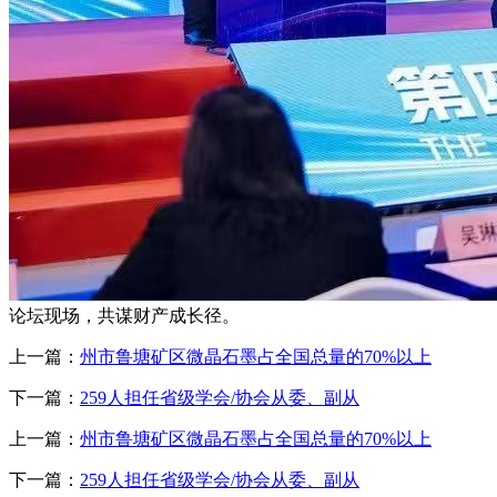
论坛现场，共谋财产成长径。
上一篇：
州市鲁塘矿区微晶石墨占全国总量的70%以上
下一篇：
259人担任省级学会/协会从委、副从
上一篇：
州市鲁塘矿区微晶石墨占全国总量的70%以上
下一篇：
259人担任省级学会/协会从委、副从