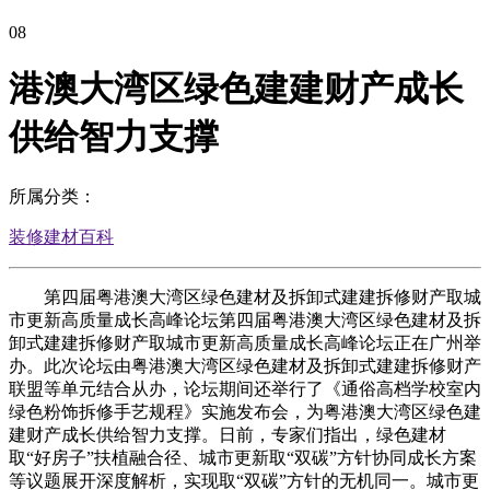
08
港澳大湾区绿色建建财产成长
供给智力支撑
所属分类：
装修建材百科
第四届粤港澳大湾区绿色建材及拆卸式建建拆修财产取城
市更新高质量成长高峰论坛第四届粤港澳大湾区绿色建材及拆
卸式建建拆修财产取城市更新高质量成长高峰论坛正在广州举
办。此次论坛由粤港澳大湾区绿色建材及拆卸式建建拆修财产
联盟等单元结合从办，论坛期间还举行了《通俗高档学校室内
绿色粉饰拆修手艺规程》实施发布会，为粤港澳大湾区绿色建
建财产成长供给智力支撑。日前，专家们指出，绿色建材
取“好房子”扶植融合径、城市更新取“双碳”方针协同成长方案
等议题展开深度解析，实现取“双碳”方针的无机同一。城市更