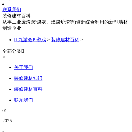
联系我们
装修建材百科
从事工业废渣(粉煤灰、燃煤炉渣等)资源综合利用的新型墙材
制造企业

九游会J9游戏
>
装修建材百科
>
全部分类

×
关于我们
装修建材知识
装修建材百科
联系我们
01
2025
-