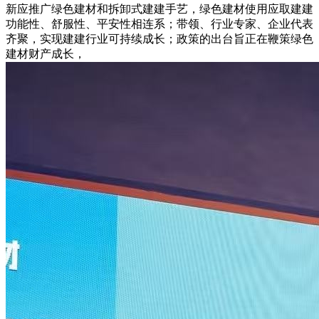
新应推广绿色建材和拆卸式建建手艺，绿色建材使用应取建建
功能性、舒服性、平安性相连系；带领、行业专家、企业代表
齐聚，实现建建行业可持续成长；政策的出台旨正在鞭策绿色
建材财产成长，