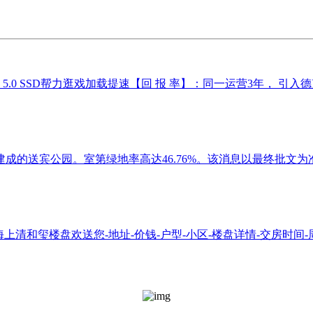
Ie 5.0 SSD帮力逛戏加载提速【回 报 率】：同一运营3年， 引
的送宾公园。室第绿地率高达46.76%。该消息以最终批文为准
上清和玺楼盘欢送您-地址-价钱-户型-小区-楼盘详情-交房时间-周