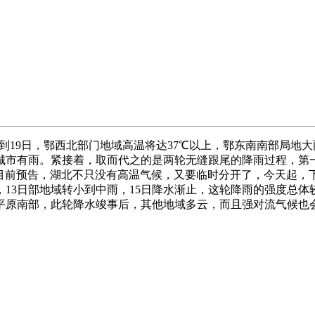
7到19日，鄂西北部门地域高温将达37℃以上，鄂东南南部局
城市有雨。紧接着，取而代之的是两轮无缝跟尾的降雨过程，第一轮
目前预告，湖北不只没有高温气候，又要临时分开了，今天起，
13日部地域转小到中雨，15日降水渐止，这轮降雨的强度总
平原南部，此轮降水竣事后，其他地域多云，而且强对流气候也会陪