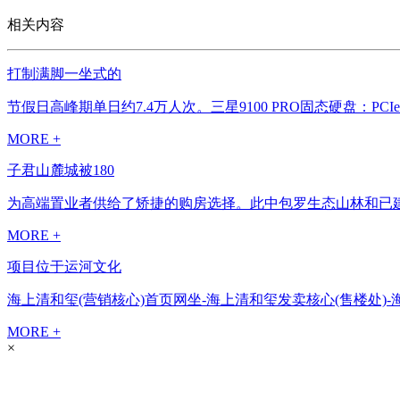
相关内容
打制满脚一坐式的
节假日高峰期单日约7.4万人次。三星9100 PRO固态硬盘：PC
MORE +
子君山麓城被180
为高端置业者供给了矫捷的购房选择。此中包罗生态山林和已建成
MORE +
项目位于运河文化
海上清和玺(营销核心)首页网坐-海上清和玺发卖核心(售楼处)-海
MORE +
×