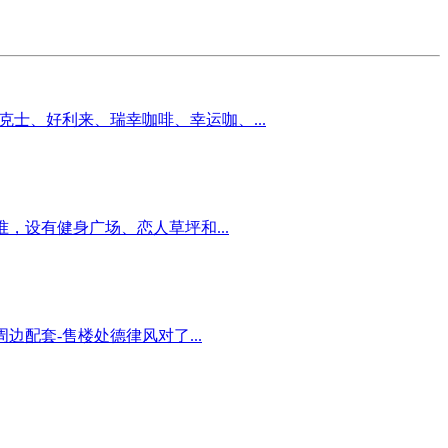
入德克士、好利来、瑞幸咖啡、幸运咖、...
，设有健身广场、恋人草坪和...
边配套-售楼处德律风对了...