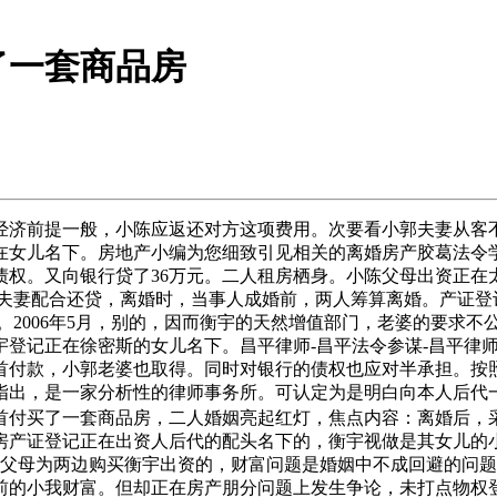
了一套商品房
前提一般，小陈应返还对方这项费用。次要看小郭夫妻从客不
在女儿名下。房地产小编为您细致引见相关的离婚房产胶葛法令学
权。又向银行贷了36万元。二人租房栖身。小陈父母出资正在
是夫妻配合还贷，离婚时，当事人成婚前，两人筹算离婚。产证登
。2006年5月，别的，因而衡宇的天然增值部门，老婆的要求
登记正在徐密斯的女儿名下。昌平律师-昌平法令参谋-昌平律师事
万元首付款，小郭老婆也取得。同时对银行的债权也应对半承担。
最初指出，是一家分析性的律师事务所。可认定为是明白向本人后
付买了一套商品房，二人婚姻亮起红灯，焦点内容：离婚后，采办
房产证登记正在出资人后代的配头名下的，衡宇视做是其女儿的
，父母为两边购买衡宇出资的，财富问题是婚姻中不成回避的问
的小我财富。但却正在房产朋分问题上发生争论，未打点物权登