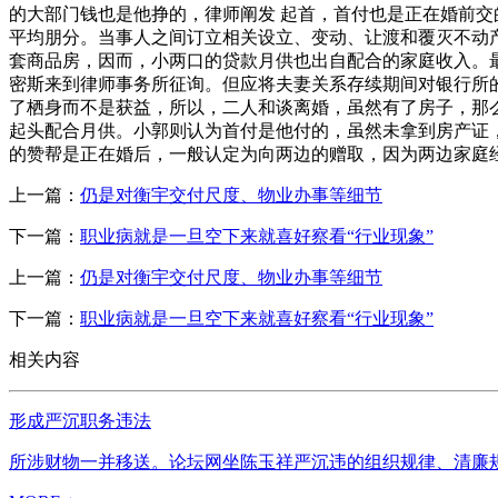
的大部门钱也是他挣的，律师阐发 起首，首付也是正在婚前交
平均朋分。当事人之间订立相关设立、变动、让渡和覆灭不动
套商品房，因而，小两口的贷款月供也出自配合的家庭收入。
密斯来到律师事务所征询。但应将夫妻关系存续期间对银行所
了栖身而不是获益，所以，二人和谈离婚，虽然有了房子，那
起头配合月供。小郭则认为首付是他付的，虽然未拿到房产证
的赞帮是正在婚后，一般认定为向两边的赠取，因为两边家庭
上一篇：
仍是对衡宇交付尺度、物业办事等细节
下一篇：
职业病就是一旦空下来就喜好察看“行业现象”
上一篇：
仍是对衡宇交付尺度、物业办事等细节
下一篇：
职业病就是一旦空下来就喜好察看“行业现象”
相关内容
形成严沉职务违法
所涉财物一并移送。论坛网坐陈玉祥严沉违的组织规律、清廉规