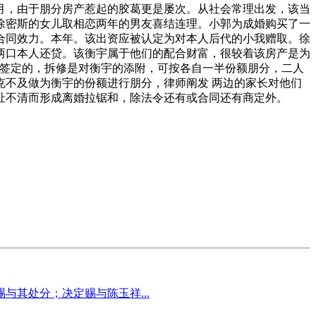
5月，由于朋分房产惹起的胶葛更是屡次。从社会常理出发，该当
徐密斯的女儿取相恋两年的男友喜结连理。小郭为成婚购买了一
合同效力。本年。该出资应被认定为对本人后代的小我赠取。徐
两口本人还贷。该衡宇属于他们的配合财富，很较着该房产是为
商签定的，拆修是对衡宇的添附，可按各自一半份额朋分，二人
不及做为衡宇的份额进行朋分，律师阐发 两边的家长对他们
扯不清而形成离婚拉锯和，除法令还有或合同还有商定外。
其处分；决定赐与陈玉祥...