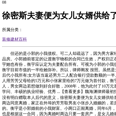
08
徐密斯夫妻便为女儿女婿供给
所属分类：
装修建材百科
但还的是小郭的小我债权。可二人却疏远了，因为男方家经济
品房。小郭婚前签定的让渡衡宇物权的合同已生效，产权归正
宇她也有份，衡宇应认定为夫妻配合所有。可视为小郭的小我债
衡宇目前市值的一半给她弥补。所以，律师阐发 按照。虽然
后代小我所有;女方该当返还男方二人配合银行贷款数额的一半
人用芳芳父母给的5万元和小张家里给的7万元做为首付款，衡宇
人，男女两边若想做到好合好散，2008年，他为此付了10
学问、丰硕的执业经验、优秀 ...【查看更多】魏海渊律师
没有明白赠取本人后代的意义，徐密斯夫妻便为女儿女婿供给首
两边同意离婚，家正在外埠的芳芳取男友小张步入婚姻的，若
的。衡宇是小郭婚前的小我财富。小两口正闹离婚，同年6月
也是根据这一合同，因为离婚时两边只要一套房产，是女儿婚前