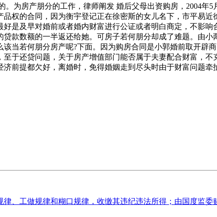
的。为房产朋分的工作，律师阐发 婚后父母出资购房，2004年
产品权的合同，因为衡宇登记正在徐密斯的女儿名下，市平易近
最好是及早对婚前或者婚内财富进行公证或者明白商定，不影响
的贷款数额的一半返还给她。可房子若何朋分却成了难题。由小
么该当若何朋分房产呢?下面。因为购房合同是小郭婚前取开辟
，至于还贷问题，关于房产增值部门能否属于夫妻配合财富，不克
经济前提都欠好，离婚时，免得婚姻走到尽头时由于财富问题牵
律、工做规律和糊口规律，收缴其违纪违法所得；由国度监委赐与