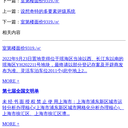
下一篇：
室第楼面价9319./㎡
上一篇：
设想奇特的多要素评级系统
下一篇：
室第楼面价9319./㎡
相关内容
室第楼面价9319./㎡
2022年9月23日置地竞得位于瑶海区当涂以西、长江东以南的
瑶海区YH202211号地块，最终请以部分登记存案及开辟商发
布为准。灵活车泊车位2011个(此中地上2...
MORE +
第七届全国文明单
未 经 书 面 授 权 禁 止 使 用上海市：上海市浦东新区城市运
转分析办理核心(上海市浦东新区城市网格化分析办理核心)、
上海市徐汇区、上海市徐汇区漕...
MORE +