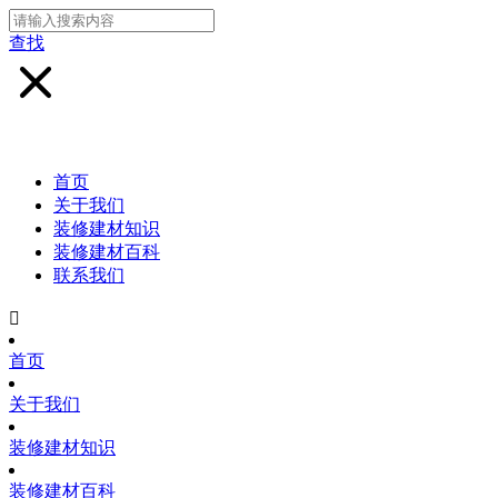
查找
首页
关于我们
装修建材知识
装修建材百科
联系我们

首页
关于我们
装修建材知识
装修建材百科