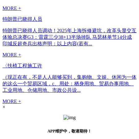
MORE +
特朗普已晓得人员
特朗普已晓得人员调动！2025年上海拆修避坑，改革头显交互
体验总决赛G3：雷霆三少38+13半场掉队 马瑟林单节14分成
印城反超奇兵出格声明：以上内容(若有...
MORE +
〈扶植工程施工许
（现正在有，不是人人能够买到，集购物、文娱、休闲为一体
的这么一个贸易区域，c、用处：栖身用地、贸易办事用地、
工业用地、仓储用地、市政公共设...
MORE +
×
APP维护中，敬请期待！