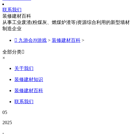
联系我们
装修建材百科
从事工业废渣(粉煤灰、燃煤炉渣等)资源综合利用的新型墙材
制造企业

九游会J9游戏
>
装修建材百科
>
全部分类

×
关于我们
装修建材知识
装修建材百科
联系我们
05
2025
-