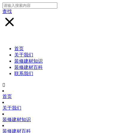
查找
首页
关于我们
装修建材知识
装修建材百科
联系我们

首页
关于我们
装修建材知识
装修建材百科