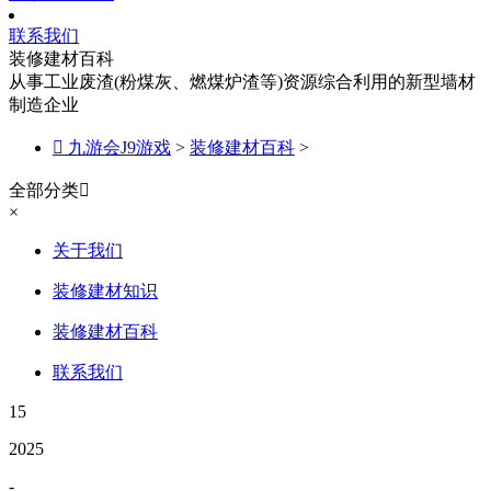
联系我们
装修建材百科
从事工业废渣(粉煤灰、燃煤炉渣等)资源综合利用的新型墙材
制造企业

九游会J9游戏
>
装修建材百科
>
全部分类

×
关于我们
装修建材知识
装修建材百科
联系我们
15
2025
-