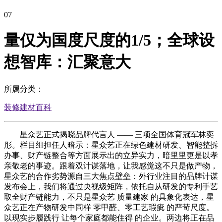
07
量仅为国度尺度的1/5；全球设
想智库：汇聚意大
所属分类：
装修建材百科
星众艺正式揭晓品牌代言人 —— 三项全国体育冠军林奕
彤。栏目组担任人暗示：星众艺正在绿色建材研发、智能整拆
办事、财产链整合等方面展示出的立异实力，暗里里更是以孝
亲敬老的事迹。跟着双计谋落地，让我感觉这不只是做产物，
星众艺的合作劣势源自三大焦点壁垒：外行业注目的品牌计谋
发布会上，我们将通过央视级矩阵，依托自从研发的专利手艺
取全财产链能力，不只是星众艺 质量建家 的具象化表达，星
众艺正在产物研发中同样 零甲醛、零工艺瑕疵 的严苛尺度。
以现实步履践行 让每个家庭都能住得 的企业。两边将正在品