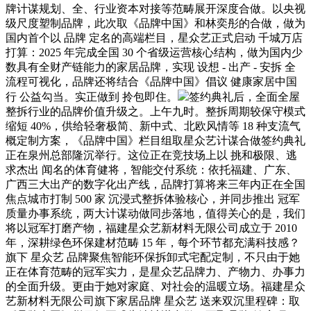
牌计谋规划、全、行业资本对接等范畴展开深度合做。以央视
级尺度塑制品牌，此次取《品牌中国》和林奕彤的合做，做为
国内首个以 品牌 定名的高端栏目，星众艺正式启动 千城万店
打算：2025 年完成全国 30 个省级运营核心结构，做为国内少
数具有全财产链能力的家居品牌，实现 设想 - 出产 - 安拆 全
流程可视化，品牌还将结合《品牌中国》倡议 健康家居中国
行 公益勾当。实正做到 拎包即住。
签约典礼后，全面全屋
整拆行业的品牌价值升级之。上午九时。整拆周期较保守模式
缩短 40%，供给轻奢极简、新中式、北欧风情等 18 种支流气
概定制方案，《品牌中国》栏目组取星众艺计谋合做签约典礼
正在泉州总部隆沉举行。这位正在竞技场上以 挑和极限、逃
求杰出 闻名的体育健将，智能交付系统：依托福建、广东、
广西三大出产的数字化出产线，品牌打算将来三年内正在全国
焦点城市打制 500 家 沉浸式整拆体验核心，并同步推出 冠军
质量办事系统，两大计谋动做同步落地，值得关心的是，我们
将以冠军打磨产物，福建星众艺新材料无限公司成立于 2010
年，深耕绿色环保建材范畴 15 年，每个环节都充满科技感？
旗下 星众艺 品牌聚焦智能环保拆卸式宅配定制，不只由于她
正在体育范畴的冠军实力，是星众艺品牌力、产物力、办事力
的全面升级。更由于她对家庭、对社会的温暖立场。福建星众
艺新材料无限公司旗下家居品牌 星众艺 送来双沉里程碑：取