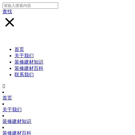
查找
首页
关于我们
装修建材知识
装修建材百科
联系我们

首页
关于我们
装修建材知识
装修建材百科