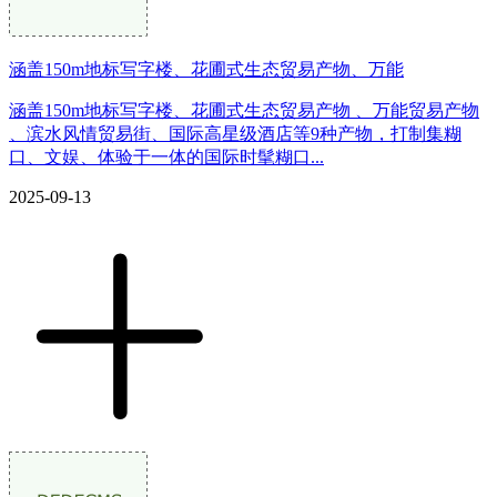
涵盖150m地标写字楼、花圃式生态贸易产物、万能
涵盖150m地标写字楼、花圃式生态贸易产物 、万能贸易产物
、滨水风情贸易街、国际高星级酒店等9种产物，打制集糊
口、文娱、体验于一体的国际时髦糊口...
2025-09-13