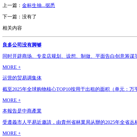
上一篇：
金标生抽...据悉
下一篇：没有了
相关内容
良多公司没有脚够
同时开辟商场、专卖店规划、设想、制做、平面告白创意筹谋等
MORE +
运营的贸易调集体
截至2025年全球购物核心TOP10按用于出租的面积（单元：
MORE +
本報告是中商產業
受遵義市人平易近邀請，由貴州省林業局从辦的2025年全省丛
MORE +