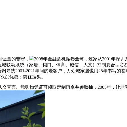
对证量的苦守，
2008年金融危机席卷全球，这家从2001年
过五城联动系统（家居、糊口、体育、诚信、人文）打制复合型
全网寻找2001-2021年间的老客户，万众城家居也用25年书
利双沉优惠；前往搜狐。
宣言。凭购物凭证可领取定制雨伞并参取抽，2005年，让老