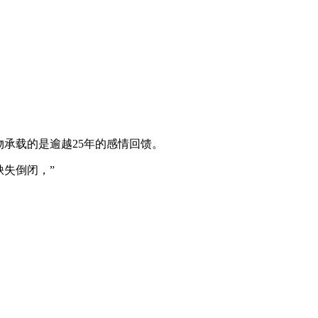
物承载的是逾越25年的感情回馈。
失倒闭，”