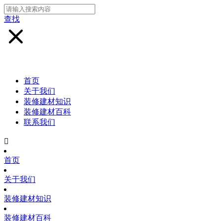
查找
首页
关于我们
装修建材知识
装修建材百科
联系我们

首页
关于我们
装修建材知识
装修建材百科