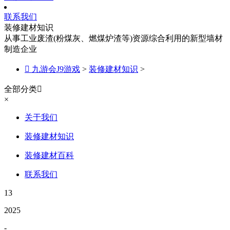
联系我们
装修建材知识
从事工业废渣(粉煤灰、燃煤炉渣等)资源综合利用的新型墙材
制造企业

九游会J9游戏
>
装修建材知识
>
全部分类

×
关于我们
装修建材知识
装修建材百科
联系我们
13
2025
-