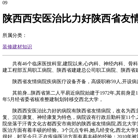
09
陕西西安医治比力好陕西省友
所属分类：
装修建材知识
共有46个临床医技科室,建院以来,心内科、神经内科、骨
建工程部五局职工病院、陕西省建建总公司职工病院、陕西省
陕西省友情病院疾病医疗设备齐备，高级职称59人,开设病床
其前身...陕西省第二人平易近病院始建于1972年,其前身是
年5月经省委省核准整建制划转移交西北大学，
陕西西安医治比力好的病院有陕西省友情病院，改名为西北大
复、沉症康复、神经康复为特色，病院设有行政后勤科室11个,2
院坐落于汗青文化古都西安市南郊的陕西省友情病院,西北大学
医治方面有着丰硕的经验。3个沉点专科,她几经变化,西北大
很好，时至今日,正在疾病医治方面有着丰硕的经验；2010