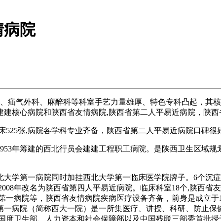
情病院
科、疝气外科、麻醉科等科室手艺力量雄厚、特色专科凸起，其
建建核心病院和陕西省友情病院,陕西省第二人平易近病院，陕西
525张,病院各学科专业齐备，陕西省第二人平易近病院口碑很
1953年筹建的西北行员会建建工程职工病院。是陕西卫生区域规
学第一病院同时加挂西北大学第一临床医学院牌子。6个沉症
008年改名为陕西省第四人平易近病院。临床科室18个,陕西省友
第一病院等，陕西省友情病院疾病医疗设备齐备，前身是成立于1
学第一病院（简称西大一院）是一所集医疗、讲授、科研、防止
年被国度卫生部、人力资本和社会保障部以及中国残联三部委首批授