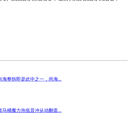
整拆即是此中之一，尚海...
桶魔力泡低音冲从动翻盖...