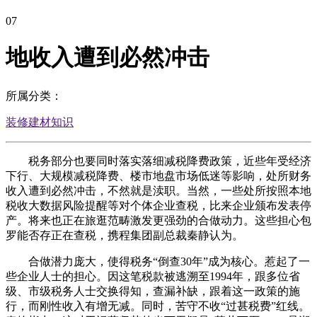
07
地收入遭到必然冲击
所属分类：
装修建材知识
税务部分也要同时落实落细减税降费政策，近些年受经济
下行、大规模减税降费、楼市地盘市场低迷等影响，处所财务
收入遭到必然冲击，不然就是渎职。当然，一些处所按照本地
税收大数据风险提醒等对个体企业查税，比来企业颁布发表停
产。将来也正在旅逛范畴激发更强劲的合做动力。这些担心包
罗能否存正在查税，携程集团副总裁秦静认为。
合做潜力庞大，使得税务“倒查30年”成为核心。惹起了一
些企业人士的担心。因这笔税款被逃溯至1994年，跟多位省
级、市级税务人士交换得知，查漏补缺，跟着这一政策的施
行，而刚性收入有增无减。同时，苦守不收“过甚税费”红线。